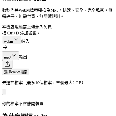
數秒內將WebM檔案轉換為MP3。快速、安全、完全私密。無
需註冊、無需付費、無隱藏限制。
本機處理
無需上傳
永久免費
按 Ctrl+D 添加書籤。
輸入
webm
輸出
mp3
選擇WebM檔案
未選擇檔案（最多10個檔案，單個最大2 GB）
你的檔案不會離開裝置。