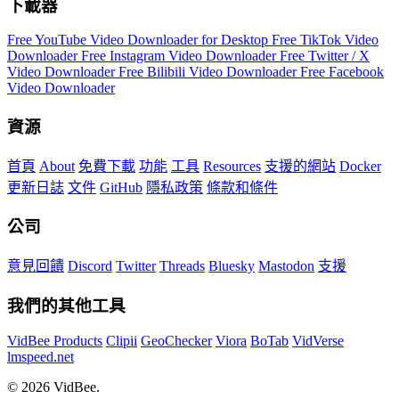
下載器
Free YouTube Video Downloader for Desktop
Free TikTok Video
Downloader
Free Instagram Video Downloader
Free Twitter / X
Video Downloader
Free Bilibili Video Downloader
Free Facebook
Video Downloader
資源
首頁
About
免費下載
功能
工具
Resources
支援的網站
Docker
更新日誌
文件
GitHub
隱私政策
條款和條件
公司
意見回饋
Discord
Twitter
Threads
Bluesky
Mastodon
支援
我們的其他工具
VidBee Products
Clipii
GeoChecker
Viora
BoTab
VidVerse
lmspeed.net
© 2026 VidBee.