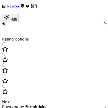
由
Nexmoe
用 ❤️ 製作
淺色
Required
How do you like this tool?
Rating options
Not good
Very satisfied
Next
Powered by
Formbricks