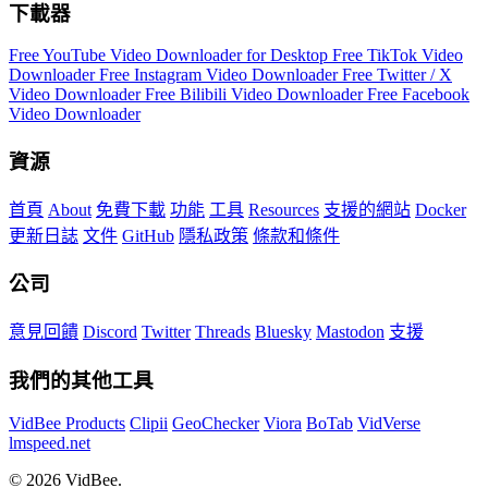
下載器
Free YouTube Video Downloader for Desktop
Free TikTok Video
Downloader
Free Instagram Video Downloader
Free Twitter / X
Video Downloader
Free Bilibili Video Downloader
Free Facebook
Video Downloader
資源
首頁
About
免費下載
功能
工具
Resources
支援的網站
Docker
更新日誌
文件
GitHub
隱私政策
條款和條件
公司
意見回饋
Discord
Twitter
Threads
Bluesky
Mastodon
支援
我們的其他工具
VidBee Products
Clipii
GeoChecker
Viora
BoTab
VidVerse
lmspeed.net
© 2026 VidBee.