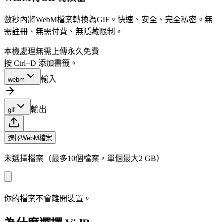
數秒內將WebM檔案轉換為GIF。快速、安全、完全私密。無
需註冊、無需付費、無隱藏限制。
本機處理
無需上傳
永久免費
按 Ctrl+D 添加書籤。
輸入
webm
輸出
gif
選擇WebM檔案
未選擇檔案（最多10個檔案，單個最大2 GB）
你的檔案不會離開裝置。