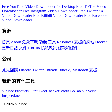
Free YouTube Video Downloader for Desktop
Free TikTok Video
Downloader
Free Instagram Video Downloader
Free Twitter / X
Video Downloader
Free Bilibili Video Downloader
Free Facebook
Video Downloader
資源
首頁
About
免費下載
功能
工具
Resources
支援的網站
Docker
更新日誌
文件
GitHub
隱私政策
條款和條件
公司
意見回饋
Discord
Twitter
Threads
Bluesky
Mastodon
支援
我們的其他工具
VidBee Products
Clipii
GeoChecker
Viora
BoTab
VidVerse
lmspeed.net
© 2026 VidBee.