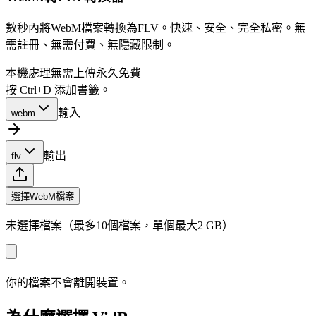
數秒內將WebM檔案轉換為FLV。快速、安全、完全私密。無
需註冊、無需付費、無隱藏限制。
本機處理
無需上傳
永久免費
按 Ctrl+D 添加書籤。
輸入
webm
輸出
flv
選擇WebM檔案
未選擇檔案（最多10個檔案，單個最大2 GB）
你的檔案不會離開裝置。