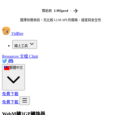
贊助商
LMSpeed
-
選擇供應商前，先比較 LLM API 的價格、速度與安全性
VidBee
線上工具
Resources
文檔
Clipii
繁體中文
免費下載
免費下載
WebM轉3GP轉換器