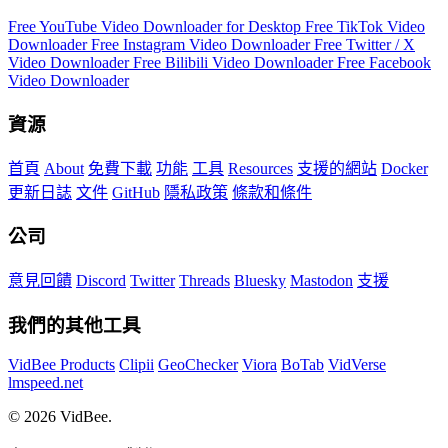
Free YouTube Video Downloader for Desktop
Free TikTok Video
Downloader
Free Instagram Video Downloader
Free Twitter / X
Video Downloader
Free Bilibili Video Downloader
Free Facebook
Video Downloader
資源
首頁
About
免費下載
功能
工具
Resources
支援的網站
Docker
更新日誌
文件
GitHub
隱私政策
條款和條件
公司
意見回饋
Discord
Twitter
Threads
Bluesky
Mastodon
支援
我們的其他工具
VidBee Products
Clipii
GeoChecker
Viora
BoTab
VidVerse
lmspeed.net
© 2026 VidBee.