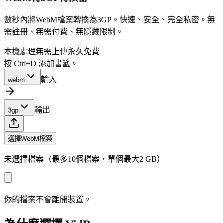
數秒內將WebM檔案轉換為3GP。快速、安全、完全私密。無
需註冊、無需付費、無隱藏限制。
本機處理
無需上傳
永久免費
按 Ctrl+D 添加書籤。
輸入
webm
輸出
3gp
選擇WebM檔案
未選擇檔案（最多10個檔案，單個最大2 GB）
你的檔案不會離開裝置。