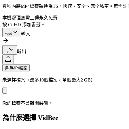
數秒內將MP4檔案轉換為TS。快速、安全、完全私密。無需
本機處理
無需上傳
永久免費
按 Ctrl+D 添加書籤。
輸入
mp4
輸出
ts
選擇MP4檔案
未選擇檔案（最多10個檔案，單個最大2 GB）
你的檔案不會離開裝置。
為什麼選擇 VidBee