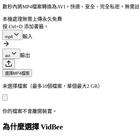
數秒內將MP4檔案轉換為AVI。快速、安全、完全私密。無需
本機處理
無需上傳
永久免費
按 Ctrl+D 添加書籤。
輸入
mp4
輸出
avi
選擇MP4檔案
未選擇檔案（最多10個檔案，單個最大2 GB）
你的檔案不會離開裝置。
為什麼選擇 VidBee