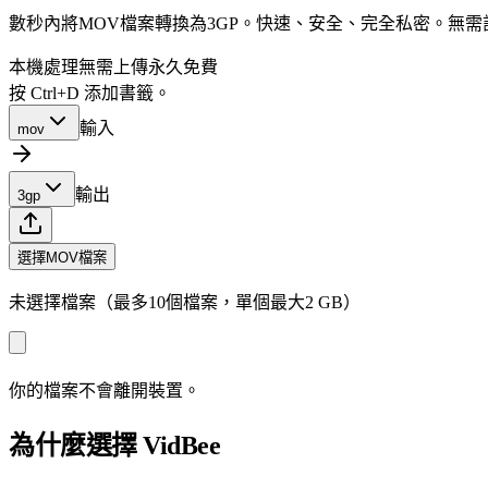
數秒內將MOV檔案轉換為3GP。快速、安全、完全私密。無
本機處理
無需上傳
永久免費
按 Ctrl+D 添加書籤。
輸入
mov
輸出
3gp
選擇MOV檔案
未選擇檔案（最多10個檔案，單個最大2 GB）
你的檔案不會離開裝置。
為什麼選擇 VidBee