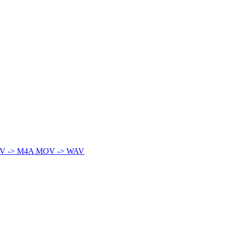
V -> M4A
MOV -> WAV