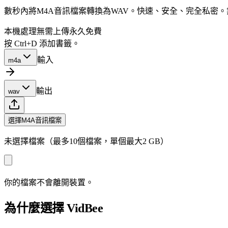
數秒內將M4A音訊檔案轉換為WAV。快速、安全、完全私密
本機處理
無需上傳
永久免費
按 Ctrl+D 添加書籤。
輸入
m4a
輸出
wav
選擇M4A音訊檔案
未選擇檔案（最多10個檔案，單個最大2 GB）
你的檔案不會離開裝置。
為什麼選擇 VidBee