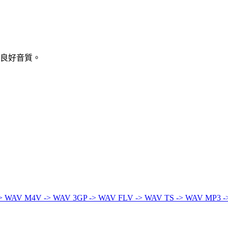
供良好音質。
-> WAV
M4V -> WAV
3GP -> WAV
FLV -> WAV
TS -> WAV
MP3 -