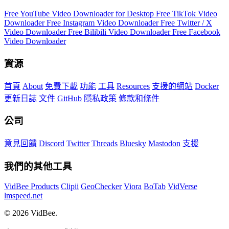
Free YouTube Video Downloader for Desktop
Free TikTok Video
Downloader
Free Instagram Video Downloader
Free Twitter / X
Video Downloader
Free Bilibili Video Downloader
Free Facebook
Video Downloader
資源
首頁
About
免費下載
功能
工具
Resources
支援的網站
Docker
更新日誌
文件
GitHub
隱私政策
條款和條件
公司
意見回饋
Discord
Twitter
Threads
Bluesky
Mastodon
支援
我們的其他工具
VidBee Products
Clipii
GeoChecker
Viora
BoTab
VidVerse
lmspeed.net
© 2026 VidBee.