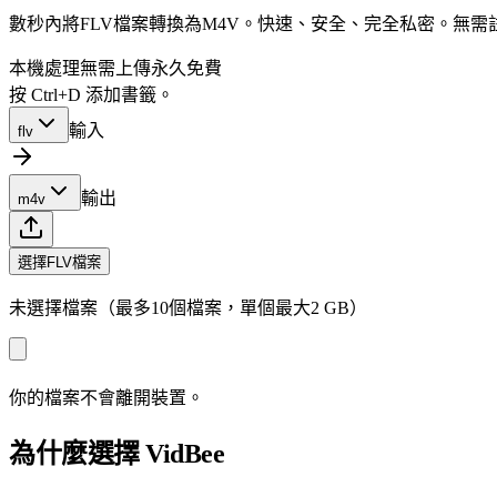
數秒內將FLV檔案轉換為M4V。快速、安全、完全私密。無
本機處理
無需上傳
永久免費
按 Ctrl+D 添加書籤。
輸入
flv
輸出
m4v
選擇FLV檔案
未選擇檔案（最多10個檔案，單個最大2 GB）
你的檔案不會離開裝置。
為什麼選擇 VidBee