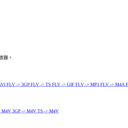
播放器。
AVI
FLV -> 3GP
FLV -> TS
FLV -> GIF
FLV -> MP3
FLV -> M4A
> M4V
3GP -> M4V
TS -> M4V