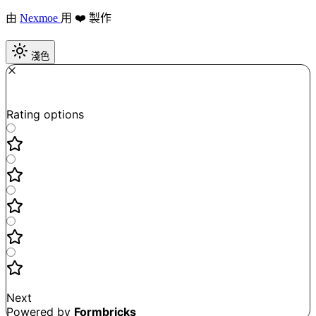
由
Nexmoe
用 ❤️ 製作
淺色
Required
How do you like this tool?
Rating options
Not good
Very satisfied
Next
Powered by
Formbricks