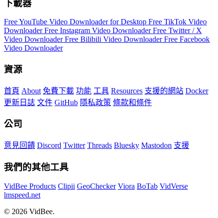
下載器
Free YouTube Video Downloader for Desktop
Free TikTok Video
Downloader
Free Instagram Video Downloader
Free Twitter / X
Video Downloader
Free Bilibili Video Downloader
Free Facebook
Video Downloader
資源
首頁
About
免費下載
功能
工具
Resources
支援的網站
Docker
更新日誌
文件
GitHub
隱私政策
條款和條件
公司
意見回饋
Discord
Twitter
Threads
Bluesky
Mastodon
支援
我們的其他工具
VidBee Products
Clipii
GeoChecker
Viora
BoTab
VidVerse
lmspeed.net
© 2026 VidBee.