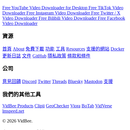
Free YouTube Video Downloader for Desktop
Free TikTok Video
Downloader
Free Instagram Video Downloader
Free Twitter / X
Video Downloader
Free Bilibili Video Downloader
Free Facebook
Video Downloader
資源
首頁
About
免費下載
功能
工具
Resources
支援的網站
Docker
更新日誌
文件
GitHub
隱私政策
條款和條件
公司
意見回饋
Discord
Twitter
Threads
Bluesky
Mastodon
支援
我們的其他工具
VidBee Products
Clipii
GeoChecker
Viora
BoTab
VidVerse
lmspeed.net
© 2026 VidBee.