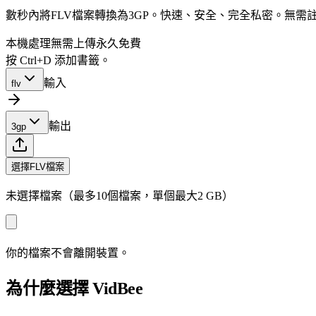
數秒內將FLV檔案轉換為3GP。快速、安全、完全私密。無需
本機處理
無需上傳
永久免費
按 Ctrl+D 添加書籤。
輸入
flv
輸出
3gp
選擇FLV檔案
未選擇檔案（最多10個檔案，單個最大2 GB）
你的檔案不會離開裝置。
為什麼選擇 VidBee