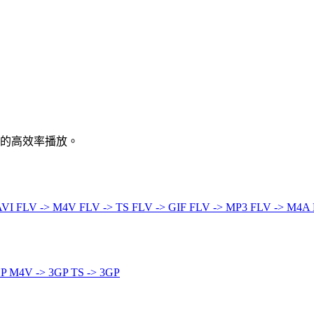
境的高效率播放。
AVI
FLV -> M4V
FLV -> TS
FLV -> GIF
FLV -> MP3
FLV -> M4A
GP
M4V -> 3GP
TS -> 3GP