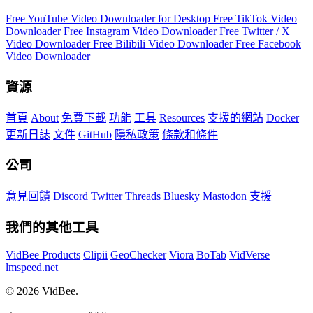
Free YouTube Video Downloader for Desktop
Free TikTok Video
Downloader
Free Instagram Video Downloader
Free Twitter / X
Video Downloader
Free Bilibili Video Downloader
Free Facebook
Video Downloader
資源
首頁
About
免費下載
功能
工具
Resources
支援的網站
Docker
更新日誌
文件
GitHub
隱私政策
條款和條件
公司
意見回饋
Discord
Twitter
Threads
Bluesky
Mastodon
支援
我們的其他工具
VidBee Products
Clipii
GeoChecker
Viora
BoTab
VidVerse
lmspeed.net
© 2026 VidBee.