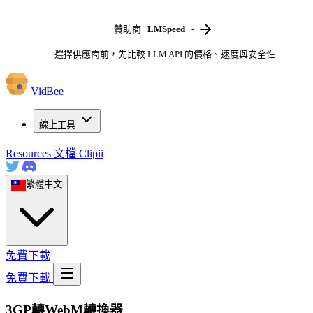
贊助商
LMSpeed
-
選擇供應商前，先比較 LLM API 的價格、速度與安全性
VidBee
線上工具
Resources
文檔
Clipii
繁體中文
免費下載
免費下載
3GP轉WebM轉換器