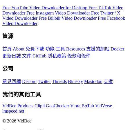
Free YouTube Video Downloader for Desktop
Free TikTok Video
Downloader
Free Instagram Video Downloader
Free Twitter / X
Video Downloader
Free Bilibili Video Downloader
Free Facebook
Video Downloader
資源
首頁
About
免費下載
功能
工具
Resources
支援的網站
Docker
更新日誌
文件
GitHub
隱私政策
條款和條件
公司
意見回饋
Discord
Twitter
Threads
Bluesky
Mastodon
支援
我們的其他工具
VidBee Products
Clipii
GeoChecker
Viora
BoTab
VidVerse
lmspeed.net
© 2026 VidBee.