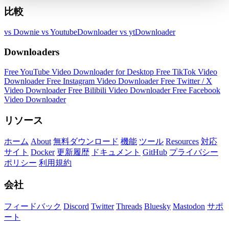
比較
vs Downie
vs YoutubeDownloader
vs ytDownloader
Downloaders
Free YouTube Video Downloader for Desktop
Free TikTok Video
Downloader
Free Instagram Video Downloader
Free Twitter / X
Video Downloader
Free Bilibili Video Downloader
Free Facebook
Video Downloader
リソース
ホーム
About
無料ダウンロード
機能
ツール
Resources
対応
サイト
Docker
更新履歴
ドキュメント
GitHub
プライバシー
ポリシー
利用規約
会社
フィードバック
Discord
Twitter
Threads
Bluesky
Mastodon
サポ
ート