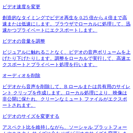
ビデオ速度を変更
創造的なタイミングでビデオ再生を 0.25 倍から 4 倍まで高
速または低速にします。ブラウザでローカルに処理して、迅
速かつプライベートにエクスポートします。
ビデオの音量を調整
ビジュアルに触れることなく、ビデオの音声ボリュームを上
げたり下げたりします。調整をローカルで実行して、高速エ
クスポートとプライベート処理を行います。
オーディオを削除
ビデオから音声を削除して、B ロールまたは共有用のサイレ
ント クリップを作成します。ローカル処理により、映像は
非公開に保たれ、クリーンなミュート ファイルがエクスポ
ートされます。
ビデオのサイズを変更する
アスペクト比を維持しながら、ソーシャル プラットフォー