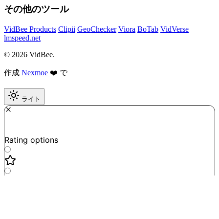
その他のツール
VidBee Products
Clipii
GeoChecker
Viora
BoTab
VidVerse
lmspeed.net
© 2026 VidBee.
作成
Nexmoe
❤️ で
ライト
Required
How do you like this tool?
Rating options