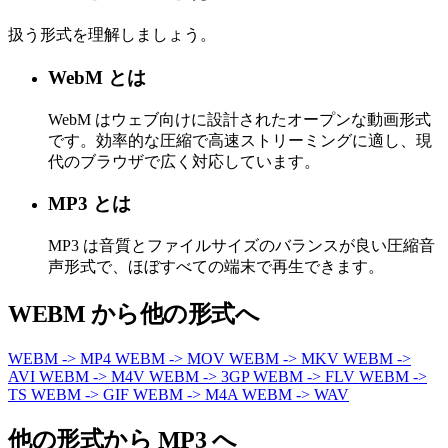
扱う形式を理解しましょう。
WebM とは
WebM はウェブ向けに設計されたオープンな動画形式
です。効率的な圧縮で高速ストリーミングに適し、現
代のブラウザで広く対応しています。
MP3 とは
MP3 は音質とファイルサイズのバランスが良い圧縮音
声形式で、ほぼすべての端末で再生できます。
WEBM から他の形式へ
WEBM -> MP4
WEBM -> MOV
WEBM -> MKV
WEBM ->
AVI
WEBM -> M4V
WEBM -> 3GP
WEBM -> FLV
WEBM ->
TS
WEBM -> GIF
WEBM -> M4A
WEBM -> WAV
他の形式から MP3 へ