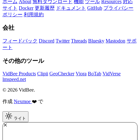
ホーム
About
無料ダウンロード
機能
ツール
Resources
対応
サイト
Docker
更新履歴
ドキュメント
GitHub
プライバシー
ポリシー
利用規約
会社
フィードバック
Discord
Twitter
Threads
Bluesky
Mastodon
サポ
ート
その他のツール
VidBee Products
Clipii
GeoChecker
Viora
BoTab
VidVerse
lmspeed.net
© 2026 VidBee.
作成
Nexmoe
❤️ で
ライト
Required
How do you like this tool?