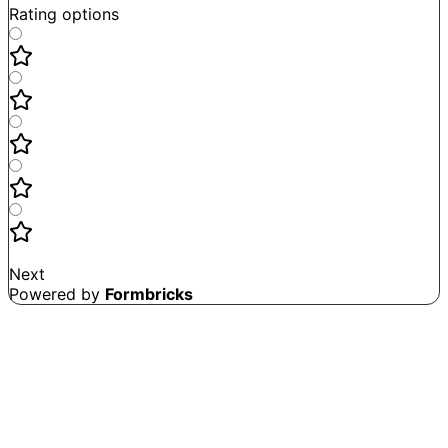
Rating options
Not good
Very satisfied
Next
Powered by
Formbricks