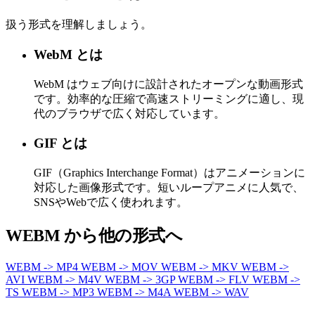
扱う形式を理解しましょう。
WebM とは
WebM はウェブ向けに設計されたオープンな動画形式
です。効率的な圧縮で高速ストリーミングに適し、現
代のブラウザで広く対応しています。
GIF とは
GIF（Graphics Interchange Format）はアニメーションに
対応した画像形式です。短いループアニメに人気で、
SNSやWebで広く使われます。
WEBM から他の形式へ
WEBM -> MP4
WEBM -> MOV
WEBM -> MKV
WEBM ->
AVI
WEBM -> M4V
WEBM -> 3GP
WEBM -> FLV
WEBM ->
TS
WEBM -> MP3
WEBM -> M4A
WEBM -> WAV