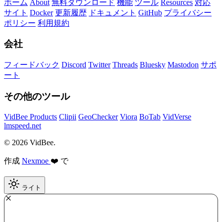
ホーム
About
無料ダウンロード
機能
ツール
Resources
対応
サイト
Docker
更新履歴
ドキュメント
GitHub
プライバシー
ポリシー
利用規約
会社
フィードバック
Discord
Twitter
Threads
Bluesky
Mastodon
サポ
ート
その他のツール
VidBee Products
Clipii
GeoChecker
Viora
BoTab
VidVerse
lmspeed.net
© 2026 VidBee.
作成
Nexmoe
❤️ で
ライト
Required
How do you like this tool?