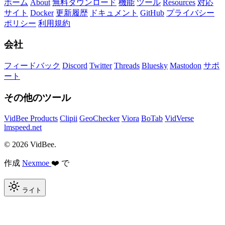
ホーム
About
無料ダウンロード
機能
ツール
Resources
対応
サイト
Docker
更新履歴
ドキュメント
GitHub
プライバシー
ポリシー
利用規約
会社
フィードバック
Discord
Twitter
Threads
Bluesky
Mastodon
サポ
ート
その他のツール
VidBee Products
Clipii
GeoChecker
Viora
BoTab
VidVerse
lmspeed.net
© 2026 VidBee.
作成
Nexmoe
❤️ で
ライト