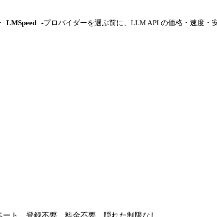
ー
LMSpeed
-
プロバイダーを選ぶ前に、LLM API の価格・速度・
ライベート。登録不要、料金不要、隠れた制限なし。