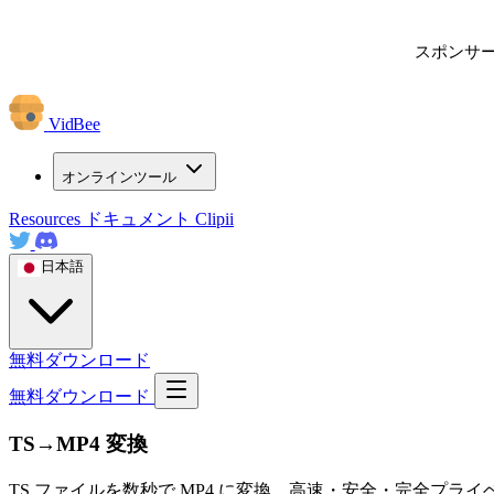
スポンサ
VidBee
オンラインツール
Resources
ドキュメント
Clipii
日本語
無料ダウンロード
無料ダウンロード
TS→MP4 変換
TS ファイルを数秒で MP4 に変換。高速・安全・完全プ