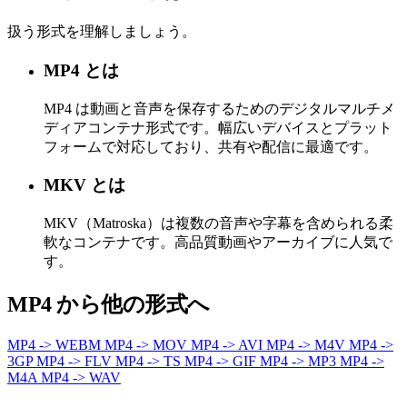
扱う形式を理解しましょう。
MP4 とは
MP4 は動画と音声を保存するためのデジタルマルチメ
ディアコンテナ形式です。幅広いデバイスとプラット
フォームで対応しており、共有や配信に最適です。
MKV とは
MKV（Matroska）は複数の音声や字幕を含められる柔
軟なコンテナです。高品質動画やアーカイブに人気で
す。
MP4 から他の形式へ
MP4 -> WEBM
MP4 -> MOV
MP4 -> AVI
MP4 -> M4V
MP4 ->
3GP
MP4 -> FLV
MP4 -> TS
MP4 -> GIF
MP4 -> MP3
MP4 ->
M4A
MP4 -> WAV