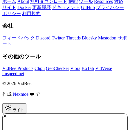
ホーム
About
無料ダウンロード
機能
ツール
Resources
対応
サイト
Docker
更新履歴
ドキュメント
GitHub
プライバシー
ポリシー
利用規約
会社
フィードバック
Discord
Twitter
Threads
Bluesky
Mastodon
サポ
ート
その他のツール
VidBee Products
Clipii
GeoChecker
Viora
BoTab
VidVerse
lmspeed.net
© 2026 VidBee.
作成
Nexmoe
❤️ で
ライト
Required
How do you like this tool?