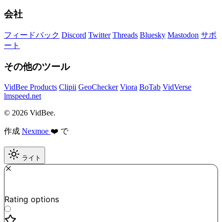
会社
フィードバック
Discord
Twitter
Threads
Bluesky
Mastodon
サポ
ート
その他のツール
VidBee Products
Clipii
GeoChecker
Viora
BoTab
VidVerse
lmspeed.net
© 2026 VidBee.
作成
Nexmoe
❤️ で
ライト
Required
How do you like this tool?
Rating options