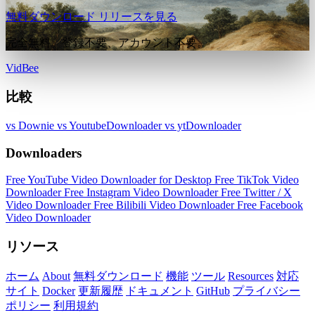
無料ダウンロード
リリースを見る
完全無料。登録不要、アカウント不要。
VidBee
比較
vs Downie
vs YoutubeDownloader
vs ytDownloader
Downloaders
Free YouTube Video Downloader for Desktop
Free TikTok Video
Downloader
Free Instagram Video Downloader
Free Twitter / X
Video Downloader
Free Bilibili Video Downloader
Free Facebook
Video Downloader
リソース
ホーム
About
無料ダウンロード
機能
ツール
Resources
対応
サイト
Docker
更新履歴
ドキュメント
GitHub
プライバシー
ポリシー
利用規約