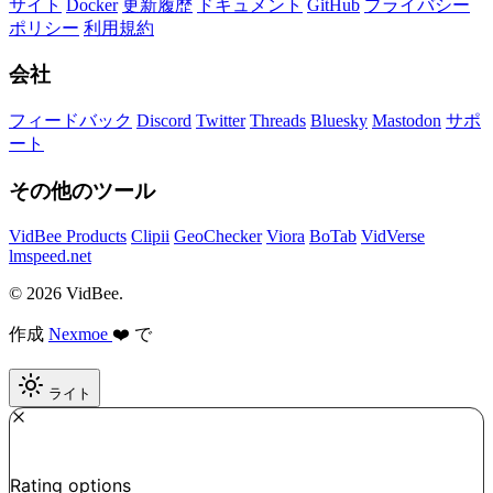
サイト
Docker
更新履歴
ドキュメント
GitHub
プライバシー
ポリシー
利用規約
会社
フィードバック
Discord
Twitter
Threads
Bluesky
Mastodon
サポ
ート
その他のツール
VidBee Products
Clipii
GeoChecker
Viora
BoTab
VidVerse
lmspeed.net
© 2026 VidBee.
作成
Nexmoe
❤️ で
ライト
Required
How do you like this tool?
Rating options