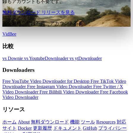
録もアカウントも不要です。
無料ダウンロード
リリースを見る
完全無料。登録不要、アカウント不要。
VidBee
比較
vs Downie
vs YoutubeDownloader
vs ytDownloader
Downloaders
Free YouTube Video Downloader for Desktop
Free TikTok Video
Downloader
Free Instagram Video Downloader
Free Twitter / X
Video Downloader
Free Bilibili Video Downloader
Free Facebook
Video Downloader
リソース
ホーム
About
無料ダウンロード
機能
ツール
Resources
対応
サイト
Docker
更新履歴
ドキュメント
GitHub
プライバシー