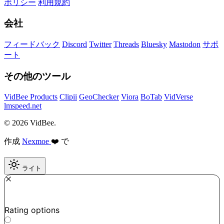
ポリシー
利用規約
会社
フィードバック
Discord
Twitter
Threads
Bluesky
Mastodon
サポ
ート
その他のツール
VidBee Products
Clipii
GeoChecker
Viora
BoTab
VidVerse
lmspeed.net
© 2026 VidBee.
作成
Nexmoe
❤️ で
ライト
Required
How do you like this tool?
Rating options