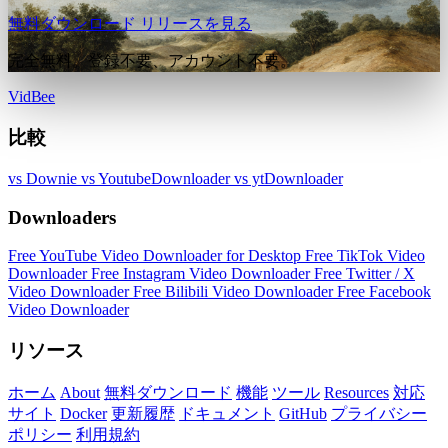
無料ダウンロード
リリースを見る
完全無料。登録不要、アカウント不要。
VidBee
比較
vs Downie
vs YoutubeDownloader
vs ytDownloader
Downloaders
Free YouTube Video Downloader for Desktop
Free TikTok Video
Downloader
Free Instagram Video Downloader
Free Twitter / X
Video Downloader
Free Bilibili Video Downloader
Free Facebook
Video Downloader
リソース
ホーム
About
無料ダウンロード
機能
ツール
Resources
対応
サイト
Docker
更新履歴
ドキュメント
GitHub
プライバシー
ポリシー
利用規約