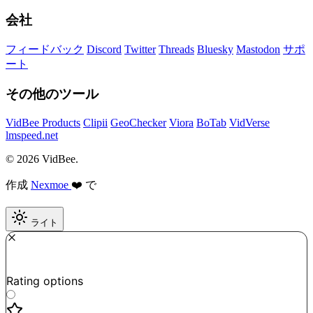
会社
フィードバック
Discord
Twitter
Threads
Bluesky
Mastodon
サポ
ート
その他のツール
VidBee Products
Clipii
GeoChecker
Viora
BoTab
VidVerse
lmspeed.net
© 2026 VidBee.
作成
Nexmoe
❤️ で
ライト
Required
How do you like this tool?
Rating options