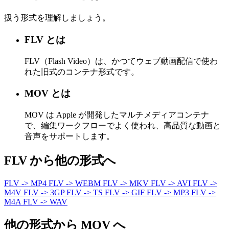
扱う形式を理解しましょう。
FLV とは
FLV（Flash Video）は、かつてウェブ動画配信で使わ
れた旧式のコンテナ形式です。
MOV とは
MOV は Apple が開発したマルチメディアコンテナ
で、編集ワークフローでよく使われ、高品質な動画と
音声をサポートします。
FLV から他の形式へ
FLV -> MP4
FLV -> WEBM
FLV -> MKV
FLV -> AVI
FLV ->
M4V
FLV -> 3GP
FLV -> TS
FLV -> GIF
FLV -> MP3
FLV ->
M4A
FLV -> WAV
他の形式から MOV へ