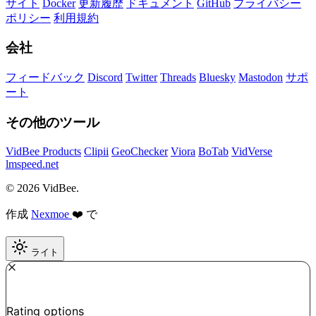
サイト
Docker
更新履歴
ドキュメント
GitHub
プライバシー
ポリシー
利用規約
会社
フィードバック
Discord
Twitter
Threads
Bluesky
Mastodon
サポ
ート
その他のツール
VidBee Products
Clipii
GeoChecker
Viora
BoTab
VidVerse
lmspeed.net
© 2026 VidBee.
作成
Nexmoe
❤️ で
ライト
Required
How do you like this tool?
Rating options