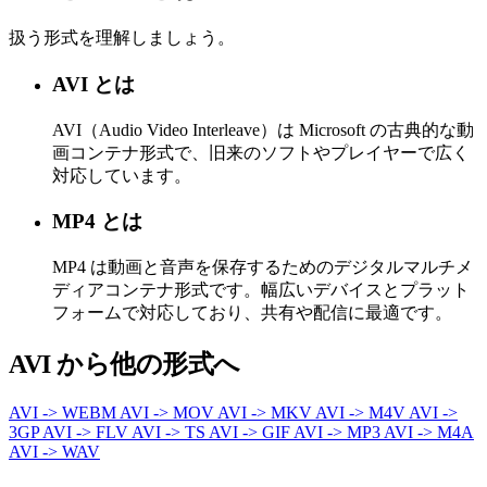
扱う形式を理解しましょう。
AVI とは
AVI（Audio Video Interleave）は Microsoft の古典的な動
画コンテナ形式で、旧来のソフトやプレイヤーで広く
対応しています。
MP4 とは
MP4 は動画と音声を保存するためのデジタルマルチメ
ディアコンテナ形式です。幅広いデバイスとプラット
フォームで対応しており、共有や配信に最適です。
AVI から他の形式へ
AVI -> WEBM
AVI -> MOV
AVI -> MKV
AVI -> M4V
AVI ->
3GP
AVI -> FLV
AVI -> TS
AVI -> GIF
AVI -> MP3
AVI -> M4A
AVI -> WAV