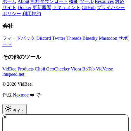
ホーム
About
無料ダウンロード
機能
ツール
Resources
対応
サイト
Docker
更新履歴
ドキュメント
GitHub
プライバシー
ポリシー
利用規約
会社
フィードバック
Discord
Twitter
Threads
Bluesky
Mastodon
サポ
ート
その他のツール
VidBee Products
Clipii
GeoChecker
Viora
BoTab
VidVerse
lmspeed.net
© 2026 VidBee.
作成
Nexmoe
❤️ で
ライト
Required
How do you like this tool?