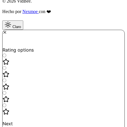
© 2026 VidBee.
Hecho por
Nexmoe
con ❤️
Claro
Required
How do you like this tool?
Rating options
Not good
Very satisfied
Next