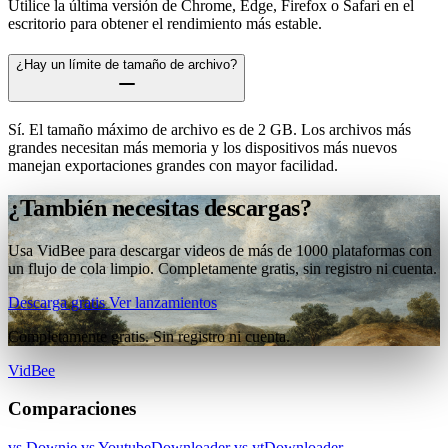
Utilice la última versión de Chrome, Edge, Firefox o Safari en el
escritorio para obtener el rendimiento más estable.
¿Hay un límite de tamaño de archivo?
Sí. El tamaño máximo de archivo es de 2 GB. Los archivos más
grandes necesitan más memoria y los dispositivos más nuevos
manejan exportaciones grandes con mayor facilidad.
¿También necesitas descargas?
Usa VidBee para descargar videos de más de 1000 plataformas con
un flujo de cola limpio. Completamente gratis, sin registro ni cuenta.
Descarga gratis
Ver lanzamientos
Completamente gratis. Sin registro ni cuenta.
VidBee
Comparaciones
vs Downie
vs YoutubeDownloader
vs ytDownloader