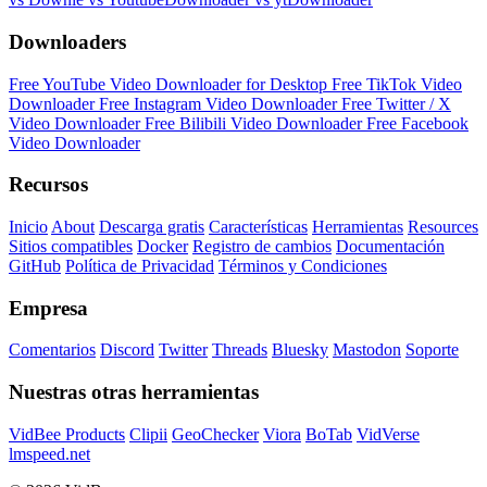
Downloaders
Free YouTube Video Downloader for Desktop
Free TikTok Video
Downloader
Free Instagram Video Downloader
Free Twitter / X
Video Downloader
Free Bilibili Video Downloader
Free Facebook
Video Downloader
Recursos
Inicio
About
Descarga gratis
Características
Herramientas
Resources
Sitios compatibles
Docker
Registro de cambios
Documentación
GitHub
Política de Privacidad
Términos y Condiciones
Empresa
Comentarios
Discord
Twitter
Threads
Bluesky
Mastodon
Soporte
Nuestras otras herramientas
VidBee Products
Clipii
GeoChecker
Viora
BoTab
VidVerse
lmspeed.net