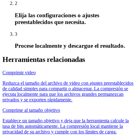
2
Elija las configuraciones o ajustes
preestablecidos que necesita.
3
Procese localmente y descargue el resultado.
Herramientas relacionadas
Comprimir video
Reduzca el tamaño del archivo de video con ajustes preestablecidos
de calidad simples para compartir o almacenar. La compresión se
ejecuta localmente para que los archivos grandes permanezcan
privados y se exporten rápidamente.
Comprime al tamaño objetivo
Establece un tamaño objetivo y deja que la herramienta calcule la
tasa de bits automáticamente. La compresión local mantiene la
privacidad de su archivo y cumple con los límites de carga.