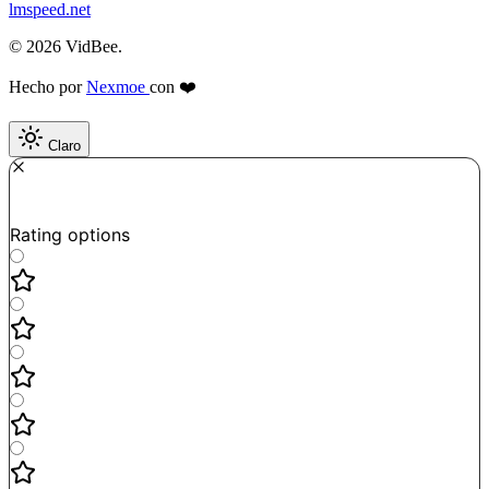
lmspeed.net
© 2026 VidBee.
Hecho por
Nexmoe
con ❤️
Claro
Required
How do you like this tool?
Rating options