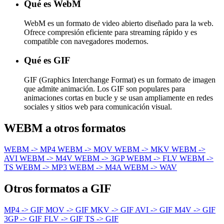
Qué es WebM
WebM es un formato de video abierto diseñado para la web.
Ofrece compresión eficiente para streaming rápido y es
compatible con navegadores modernos.
Qué es GIF
GIF (Graphics Interchange Format) es un formato de imagen
que admite animación. Los GIF son populares para
animaciones cortas en bucle y se usan ampliamente en redes
sociales y sitios web para comunicación visual.
WEBM a otros formatos
WEBM -> MP4
WEBM -> MOV
WEBM -> MKV
WEBM ->
AVI
WEBM -> M4V
WEBM -> 3GP
WEBM -> FLV
WEBM ->
TS
WEBM -> MP3
WEBM -> M4A
WEBM -> WAV
Otros formatos a GIF
MP4 -> GIF
MOV -> GIF
MKV -> GIF
AVI -> GIF
M4V -> GIF
3GP -> GIF
FLV -> GIF
TS -> GIF