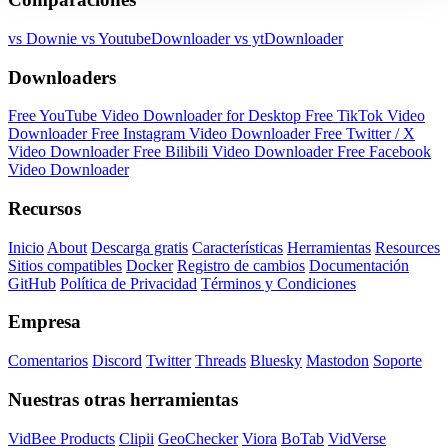
vs Downie
vs YoutubeDownloader
vs ytDownloader
Downloaders
Free YouTube Video Downloader for Desktop
Free TikTok Video
Downloader
Free Instagram Video Downloader
Free Twitter / X
Video Downloader
Free Bilibili Video Downloader
Free Facebook
Video Downloader
Recursos
Inicio
About
Descarga gratis
Características
Herramientas
Resources
Sitios compatibles
Docker
Registro de cambios
Documentación
GitHub
Política de Privacidad
Términos y Condiciones
Empresa
Comentarios
Discord
Twitter
Threads
Bluesky
Mastodon
Soporte
Nuestras otras herramientas
VidBee Products
Clipii
GeoChecker
Viora
BoTab
VidVerse