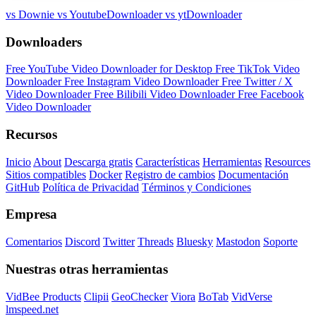
vs Downie
vs YoutubeDownloader
vs ytDownloader
Downloaders
Free YouTube Video Downloader for Desktop
Free TikTok Video
Downloader
Free Instagram Video Downloader
Free Twitter / X
Video Downloader
Free Bilibili Video Downloader
Free Facebook
Video Downloader
Recursos
Inicio
About
Descarga gratis
Características
Herramientas
Resources
Sitios compatibles
Docker
Registro de cambios
Documentación
GitHub
Política de Privacidad
Términos y Condiciones
Empresa
Comentarios
Discord
Twitter
Threads
Bluesky
Mastodon
Soporte
Nuestras otras herramientas
VidBee Products
Clipii
GeoChecker
Viora
BoTab
VidVerse
lmspeed.net