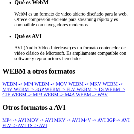
Qué es WebM
WebM es un formato de video abierto diseñado para la web.
Ofrece compresión eficiente para streaming rápido y es
compatible con navegadores modernos.
Qué es AVI
AVI (Audio Video Interleave) es un formato contenedor de
video clásico de Microsoft. Es ampliamente compatible con
software y reproductores heredados.
WEBM a otros formatos
WEBM -> MP4
WEBM -> MOV
WEBM -> MKV
WEBM ->
M4V
WEBM -> 3GP
WEBM -> FLV
WEBM -> TS
WEBM ->
GIF
WEBM -> MP3
WEBM -> M4A
WEBM -> WAV
Otros formatos a AVI
MP4 -> AVI
MOV -> AVI
MKV -> AVI
M4V -> AVI
3GP -> AVI
FLV -> AVI
TS -> AVI