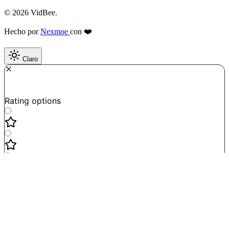
© 2026 VidBee.
Hecho por
Nexmoe
con ❤️
Claro
Required
How do you like this tool?
Rating options
Not good
Very satisfied