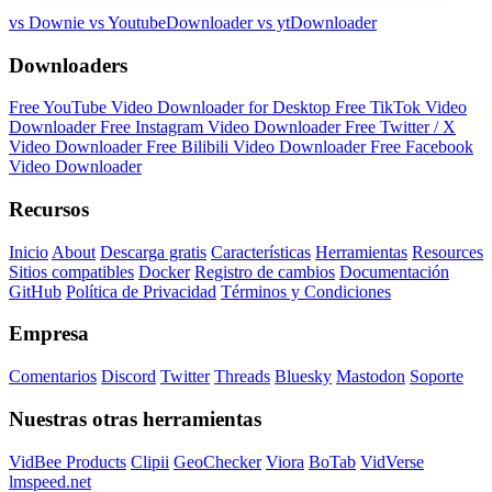
vs Downie
vs YoutubeDownloader
vs ytDownloader
Downloaders
Free YouTube Video Downloader for Desktop
Free TikTok Video
Downloader
Free Instagram Video Downloader
Free Twitter / X
Video Downloader
Free Bilibili Video Downloader
Free Facebook
Video Downloader
Recursos
Inicio
About
Descarga gratis
Características
Herramientas
Resources
Sitios compatibles
Docker
Registro de cambios
Documentación
GitHub
Política de Privacidad
Términos y Condiciones
Empresa
Comentarios
Discord
Twitter
Threads
Bluesky
Mastodon
Soporte
Nuestras otras herramientas
VidBee Products
Clipii
GeoChecker
Viora
BoTab
VidVerse
lmspeed.net