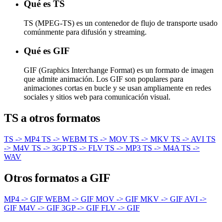
Qué es TS
TS (MPEG-TS) es un contenedor de flujo de transporte usado
comúnmente para difusión y streaming.
Qué es GIF
GIF (Graphics Interchange Format) es un formato de imagen
que admite animación. Los GIF son populares para
animaciones cortas en bucle y se usan ampliamente en redes
sociales y sitios web para comunicación visual.
TS a otros formatos
TS -> MP4
TS -> WEBM
TS -> MOV
TS -> MKV
TS -> AVI
TS
-> M4V
TS -> 3GP
TS -> FLV
TS -> MP3
TS -> M4A
TS ->
WAV
Otros formatos a GIF
MP4 -> GIF
WEBM -> GIF
MOV -> GIF
MKV -> GIF
AVI ->
GIF
M4V -> GIF
3GP -> GIF
FLV -> GIF