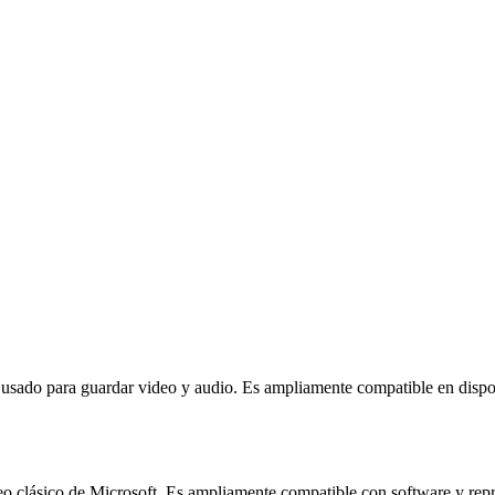
ado para guardar video y audio. Es ampliamente compatible en disposit
o clásico de Microsoft. Es ampliamente compatible con software y rep