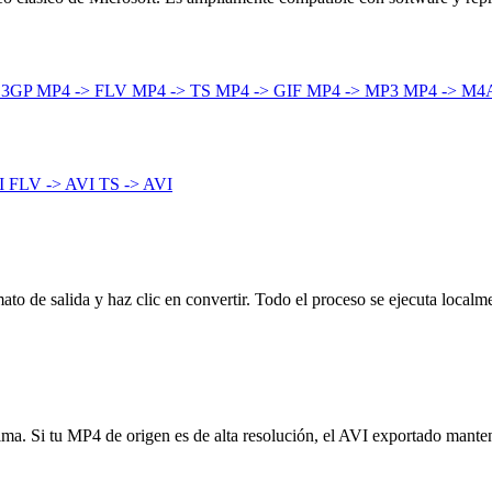
 3GP
MP4 -> FLV
MP4 -> TS
MP4 -> GIF
MP4 -> MP3
MP4 -> M4
I
FLV -> AVI
TS -> AVI
to de salida y haz clic en convertir. Todo el proceso se ejecuta localme
ínima. Si tu MP4 de origen es de alta resolución, el AVI exportado mante