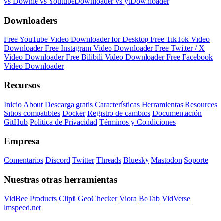
vs Downie
vs YoutubeDownloader
vs ytDownloader
Downloaders
Free YouTube Video Downloader for Desktop
Free TikTok Video
Downloader
Free Instagram Video Downloader
Free Twitter / X
Video Downloader
Free Bilibili Video Downloader
Free Facebook
Video Downloader
Recursos
Inicio
About
Descarga gratis
Características
Herramientas
Resources
Sitios compatibles
Docker
Registro de cambios
Documentación
GitHub
Política de Privacidad
Términos y Condiciones
Empresa
Comentarios
Discord
Twitter
Threads
Bluesky
Mastodon
Soporte
Nuestras otras herramientas
VidBee Products
Clipii
GeoChecker
Viora
BoTab
VidVerse
lmspeed.net