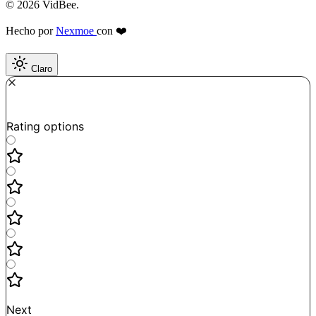
© 2026 VidBee.
Hecho por
Nexmoe
con ❤️
Claro
Required
How do you like this tool?
Rating options
Not good
Very satisfied
Next