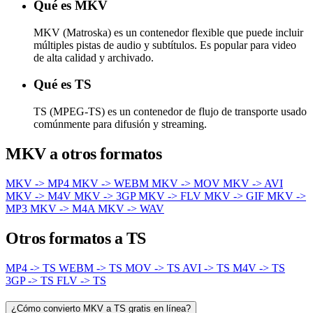
Qué es MKV
MKV (Matroska) es un contenedor flexible que puede incluir
múltiples pistas de audio y subtítulos. Es popular para video
de alta calidad y archivado.
Qué es TS
TS (MPEG-TS) es un contenedor de flujo de transporte usado
comúnmente para difusión y streaming.
MKV a otros formatos
MKV -> MP4
MKV -> WEBM
MKV -> MOV
MKV -> AVI
MKV -> M4V
MKV -> 3GP
MKV -> FLV
MKV -> GIF
MKV ->
MP3
MKV -> M4A
MKV -> WAV
Otros formatos a TS
MP4 -> TS
WEBM -> TS
MOV -> TS
AVI -> TS
M4V -> TS
3GP -> TS
FLV -> TS
¿Cómo convierto MKV a TS gratis en línea?