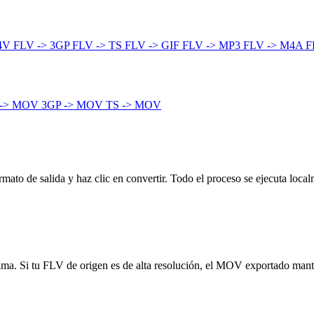
M4V
FLV -> 3GP
FLV -> TS
FLV -> GIF
FLV -> MP3
FLV -> M4A
F
 -> MOV
3GP -> MOV
TS -> MOV
ato de salida y haz clic en convertir. Todo el proceso se ejecuta localm
ínima. Si tu FLV de origen es de alta resolución, el MOV exportado man