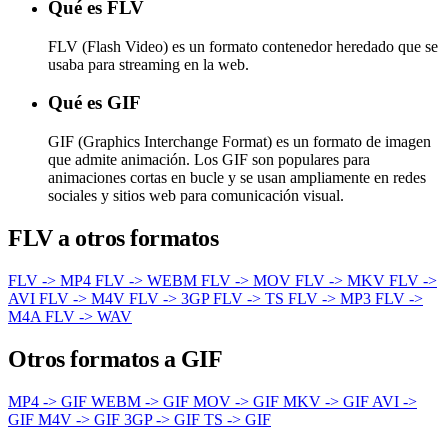
Qué es FLV
FLV (Flash Video) es un formato contenedor heredado que se
usaba para streaming en la web.
Qué es GIF
GIF (Graphics Interchange Format) es un formato de imagen
que admite animación. Los GIF son populares para
animaciones cortas en bucle y se usan ampliamente en redes
sociales y sitios web para comunicación visual.
FLV a otros formatos
FLV -> MP4
FLV -> WEBM
FLV -> MOV
FLV -> MKV
FLV ->
AVI
FLV -> M4V
FLV -> 3GP
FLV -> TS
FLV -> MP3
FLV ->
M4A
FLV -> WAV
Otros formatos a GIF
MP4 -> GIF
WEBM -> GIF
MOV -> GIF
MKV -> GIF
AVI ->
GIF
M4V -> GIF
3GP -> GIF
TS -> GIF