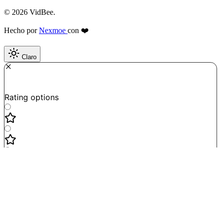
© 2026 VidBee.
Hecho por
Nexmoe
con ❤️
Claro
Required
How do you like this tool?
Rating options
Not good
Very satisfied