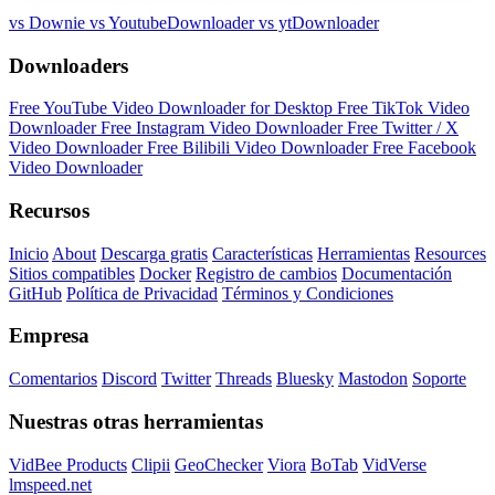
vs Downie
vs YoutubeDownloader
vs ytDownloader
Downloaders
Free YouTube Video Downloader for Desktop
Free TikTok Video
Downloader
Free Instagram Video Downloader
Free Twitter / X
Video Downloader
Free Bilibili Video Downloader
Free Facebook
Video Downloader
Recursos
Inicio
About
Descarga gratis
Características
Herramientas
Resources
Sitios compatibles
Docker
Registro de cambios
Documentación
GitHub
Política de Privacidad
Términos y Condiciones
Empresa
Comentarios
Discord
Twitter
Threads
Bluesky
Mastodon
Soporte
Nuestras otras herramientas
VidBee Products
Clipii
GeoChecker
Viora
BoTab
VidVerse
lmspeed.net