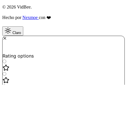
© 2026 VidBee.
Hecho por
Nexmoe
con ❤️
Claro
Required
How do you like this tool?
Rating options
Not good
Very satisfied