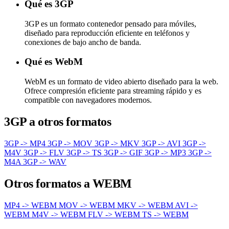
Qué es 3GP
3GP es un formato contenedor pensado para móviles,
diseñado para reproducción eficiente en teléfonos y
conexiones de bajo ancho de banda.
Qué es WebM
WebM es un formato de video abierto diseñado para la web.
Ofrece compresión eficiente para streaming rápido y es
compatible con navegadores modernos.
3GP a otros formatos
3GP -> MP4
3GP -> MOV
3GP -> MKV
3GP -> AVI
3GP ->
M4V
3GP -> FLV
3GP -> TS
3GP -> GIF
3GP -> MP3
3GP ->
M4A
3GP -> WAV
Otros formatos a WEBM
MP4 -> WEBM
MOV -> WEBM
MKV -> WEBM
AVI ->
WEBM
M4V -> WEBM
FLV -> WEBM
TS -> WEBM