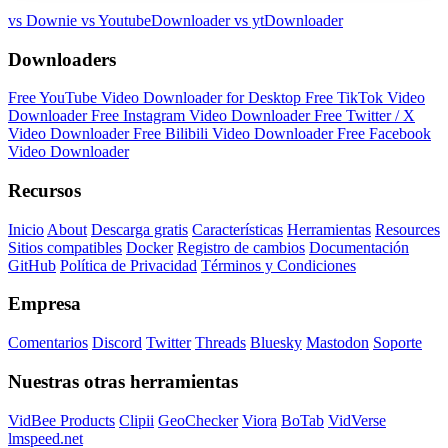
vs Downie
vs YoutubeDownloader
vs ytDownloader
Downloaders
Free YouTube Video Downloader for Desktop
Free TikTok Video
Downloader
Free Instagram Video Downloader
Free Twitter / X
Video Downloader
Free Bilibili Video Downloader
Free Facebook
Video Downloader
Recursos
Inicio
About
Descarga gratis
Características
Herramientas
Resources
Sitios compatibles
Docker
Registro de cambios
Documentación
GitHub
Política de Privacidad
Términos y Condiciones
Empresa
Comentarios
Discord
Twitter
Threads
Bluesky
Mastodon
Soporte
Nuestras otras herramientas
VidBee Products
Clipii
GeoChecker
Viora
BoTab
VidVerse
lmspeed.net