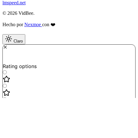
lmspeed.net
© 2026 VidBee.
Hecho por
Nexmoe
con ❤️
Claro
Required
How do you like this tool?
Rating options