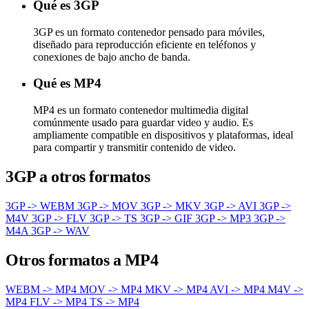
Qué es 3GP
3GP es un formato contenedor pensado para móviles,
diseñado para reproducción eficiente en teléfonos y
conexiones de bajo ancho de banda.
Qué es MP4
MP4 es un formato contenedor multimedia digital
comúnmente usado para guardar video y audio. Es
ampliamente compatible en dispositivos y plataformas, ideal
para compartir y transmitir contenido de video.
3GP a otros formatos
3GP -> WEBM
3GP -> MOV
3GP -> MKV
3GP -> AVI
3GP ->
M4V
3GP -> FLV
3GP -> TS
3GP -> GIF
3GP -> MP3
3GP ->
M4A
3GP -> WAV
Otros formatos a MP4
WEBM -> MP4
MOV -> MP4
MKV -> MP4
AVI -> MP4
M4V ->
MP4
FLV -> MP4
TS -> MP4