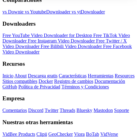
vs Downie
vs YoutubeDownloader
vs ytDownloader
Downloaders
Free YouTube Video Downloader for Desktop
Free TikTok Video
Downloader
Free Instagram Video Downloader
Free Twitter / X
Video Downloader
Free Bilibili Video Downloader
Free Facebook
Video Downloader
Recursos
Inicio
About
Descarga gratis
Características
Herramientas
Resources
Sitios compatibles
Docker
Registro de cambios
Documentación
GitHub
Política de Privacidad
Términos y Condiciones
Empresa
Comentarios
Discord
Twitter
Threads
Bluesky
Mastodon
Soporte
Nuestras otras herramientas
VidBee Products
Clipii
GeoChecker
Viora
BoTab
VidVerse