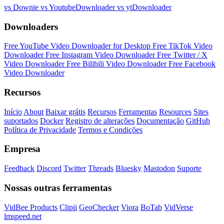
vs Downie
vs YoutubeDownloader
vs ytDownloader
Downloaders
Free YouTube Video Downloader for Desktop
Free TikTok Video
Downloader
Free Instagram Video Downloader
Free Twitter / X
Video Downloader
Free Bilibili Video Downloader
Free Facebook
Video Downloader
Recursos
Início
About
Baixar grátis
Recursos
Ferramentas
Resources
Sites
suportados
Docker
Registro de alterações
Documentação
GitHub
Política de Privacidade
Termos e Condições
Empresa
Feedback
Discord
Twitter
Threads
Bluesky
Mastodon
Suporte
Nossas outras ferramentas
VidBee Products
Clipii
GeoChecker
Viora
BoTab
VidVerse
lmspeed.net