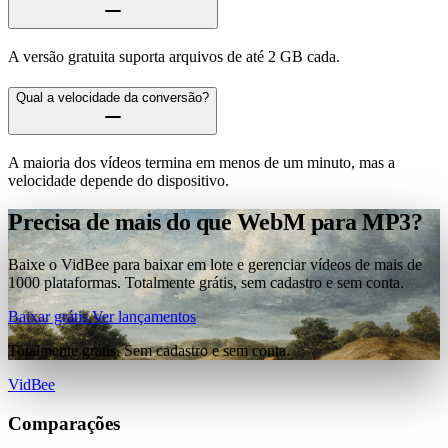
A versão gratuita suporta arquivos de até 2 GB cada.
Qual a velocidade da conversão?
A maioria dos vídeos termina em menos de um minuto, mas a
velocidade depende do dispositivo.
Precisa de mais do que WebM para MP3?
Baixe o VidBee para baixar em lote e gerenciar vídeos de mais de
1000 plataformas. Totalmente grátis, sem cadastro e sem conta.
Baixar grátis
Ver lançamentos
Totalmente grátis. Sem cadastro e sem conta.
VidBee
Comparações