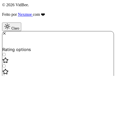
© 2026 VidBee.
Feito por
Nexmoe
com ❤️
Claro
Required
How do you like this tool?
Rating options
Not good
Very satisfied