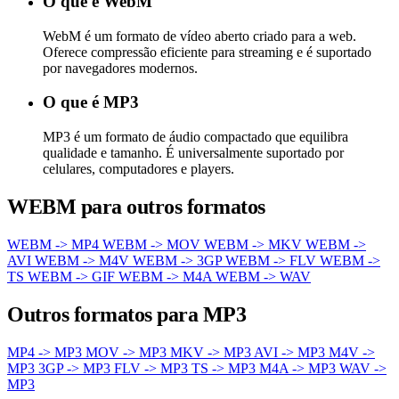
O que é WebM
WebM é um formato de vídeo aberto criado para a web.
Oferece compressão eficiente para streaming e é suportado
por navegadores modernos.
O que é MP3
MP3 é um formato de áudio compactado que equilibra
qualidade e tamanho. É universalmente suportado por
celulares, computadores e players.
WEBM para outros formatos
WEBM -> MP4
WEBM -> MOV
WEBM -> MKV
WEBM ->
AVI
WEBM -> M4V
WEBM -> 3GP
WEBM -> FLV
WEBM ->
TS
WEBM -> GIF
WEBM -> M4A
WEBM -> WAV
Outros formatos para MP3
MP4 -> MP3
MOV -> MP3
MKV -> MP3
AVI -> MP3
M4V ->
MP3
3GP -> MP3
FLV -> MP3
TS -> MP3
M4A -> MP3
WAV ->
MP3