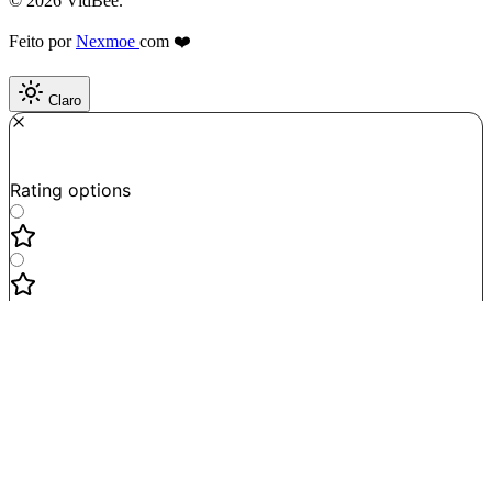
© 2026 VidBee.
Feito por
Nexmoe
com ❤️
Claro
Required
How do you like this tool?
Rating options
Not good
Very satisfied
Next