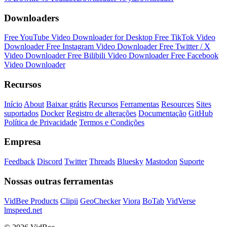
Downloaders
Free YouTube Video Downloader for Desktop
Free TikTok Video
Downloader
Free Instagram Video Downloader
Free Twitter / X
Video Downloader
Free Bilibili Video Downloader
Free Facebook
Video Downloader
Recursos
Início
About
Baixar grátis
Recursos
Ferramentas
Resources
Sites
suportados
Docker
Registro de alterações
Documentação
GitHub
Política de Privacidade
Termos e Condições
Empresa
Feedback
Discord
Twitter
Threads
Bluesky
Mastodon
Suporte
Nossas outras ferramentas
VidBee Products
Clipii
GeoChecker
Viora
BoTab
VidVerse
lmspeed.net