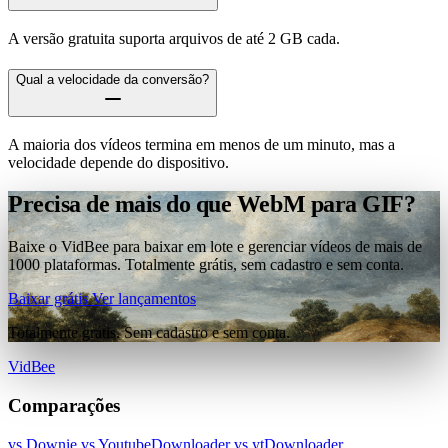
A versão gratuita suporta arquivos de até 2 GB cada.
Qual a velocidade da conversão?
A maioria dos vídeos termina em menos de um minuto, mas a
velocidade depende do dispositivo.
Precisa de mais do que WebM para GIF?
Baixe o VidBee para baixar em lote e gerenciar vídeos de mais de
1000 plataformas. Totalmente grátis, sem cadastro e sem conta.
Baixar grátis
Ver lançamentos
Totalmente grátis. Sem cadastro e sem conta.
VidBee
Comparações
vs Downie
vs YoutubeDownloader
vs ytDownloader