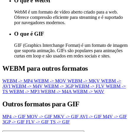
O que é WebM
WebM é um formato de vídeo aberto criado para a web.
Oferece compressão eficiente para streaming e é suportado
por navegadores modernos.
O que é GIF
GIF (Graphics Interchange Format) é um formato de imagem
que suporta animação. GIFs são populares para animações
curtas em loop e são usados em redes sociais e sites.
WEBM para outros formatos
WEBM -> MP4
WEBM -> MOV
WEBM -> MKV
WEBM ->
AVI
WEBM -> M4V
WEBM -> 3GP
WEBM -> FLV
WEBM ->
TS
WEBM -> MP3
WEBM -> M4A
WEBM -> WAV
Outros formatos para GIF
MP4 -> GIF
MOV -> GIF
MKV -> GIF
AVI -> GIF
M4V -> GIF
3GP -> GIF
FLV -> GIF
TS -> GIF