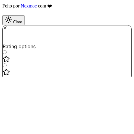
Feito por
Nexmoe
com ❤️
Claro
Required
How do you like this tool?
Rating options
Not good
Very satisfied
Next
Powered by
Formbricks