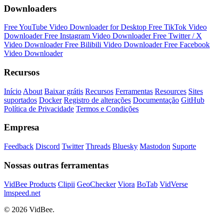
Downloaders
Free YouTube Video Downloader for Desktop
Free TikTok Video
Downloader
Free Instagram Video Downloader
Free Twitter / X
Video Downloader
Free Bilibili Video Downloader
Free Facebook
Video Downloader
Recursos
Início
About
Baixar grátis
Recursos
Ferramentas
Resources
Sites
suportados
Docker
Registro de alterações
Documentação
GitHub
Política de Privacidade
Termos e Condições
Empresa
Feedback
Discord
Twitter
Threads
Bluesky
Mastodon
Suporte
Nossas outras ferramentas
VidBee Products
Clipii
GeoChecker
Viora
BoTab
VidVerse
lmspeed.net
© 2026 VidBee.