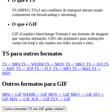
O que é TS
TS (MPEG-TS) é um contêiner de transport stream usado
comumente em broadcasting e streaming.
O que é GIF
GIF (Graphics Interchange Format) é um formato de imagem
que suporta animação. GIFs são populares para animações
curtas em loop e são usados em redes sociais e sites.
TS para outros formatos
TS -> MP4
TS -> WEBM
TS -> MOV
TS -> MKV
TS -> AVI
TS
-> M4V
TS -> 3GP
TS -> FLV
TS -> MP3
TS -> M4A
TS ->
WAV
Outros formatos para GIF
MP4 -> GIF
WEBM -> GIF
MOV -> GIF
MKV -> GIF
AVI ->
GIF
M4V -> GIF
3GP -> GIF
FLV -> GIF
Como converter TS em GIF grátis online?