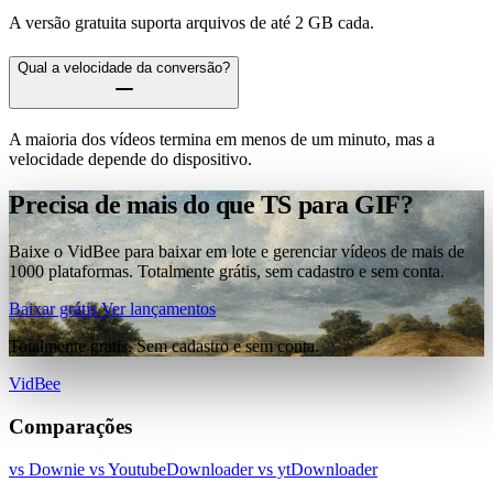
A versão gratuita suporta arquivos de até 2 GB cada.
Qual a velocidade da conversão?
A maioria dos vídeos termina em menos de um minuto, mas a
velocidade depende do dispositivo.
Precisa de mais do que TS para GIF?
Baixe o VidBee para baixar em lote e gerenciar vídeos de mais de
1000 plataformas. Totalmente grátis, sem cadastro e sem conta.
Baixar grátis
Ver lançamentos
Totalmente grátis. Sem cadastro e sem conta.
VidBee
Comparações
vs Downie
vs YoutubeDownloader
vs ytDownloader