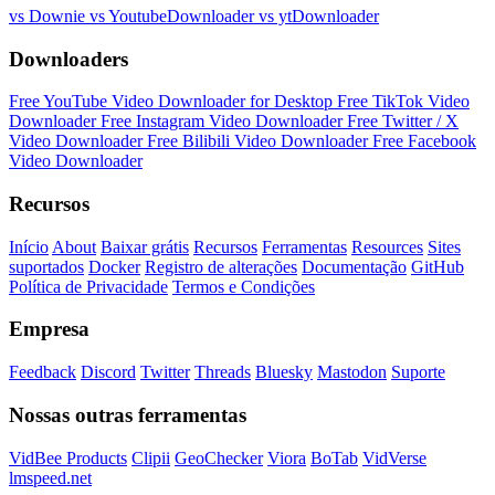
vs Downie
vs YoutubeDownloader
vs ytDownloader
Downloaders
Free YouTube Video Downloader for Desktop
Free TikTok Video
Downloader
Free Instagram Video Downloader
Free Twitter / X
Video Downloader
Free Bilibili Video Downloader
Free Facebook
Video Downloader
Recursos
Início
About
Baixar grátis
Recursos
Ferramentas
Resources
Sites
suportados
Docker
Registro de alterações
Documentação
GitHub
Política de Privacidade
Termos e Condições
Empresa
Feedback
Discord
Twitter
Threads
Bluesky
Mastodon
Suporte
Nossas outras ferramentas
VidBee Products
Clipii
GeoChecker
Viora
BoTab
VidVerse
lmspeed.net