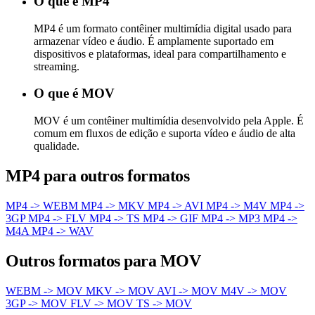
O que é MP4
MP4 é um formato contêiner multimídia digital usado para
armazenar vídeo e áudio. É amplamente suportado em
dispositivos e plataformas, ideal para compartilhamento e
streaming.
O que é MOV
MOV é um contêiner multimídia desenvolvido pela Apple. É
comum em fluxos de edição e suporta vídeo e áudio de alta
qualidade.
MP4 para outros formatos
MP4 -> WEBM
MP4 -> MKV
MP4 -> AVI
MP4 -> M4V
MP4 ->
3GP
MP4 -> FLV
MP4 -> TS
MP4 -> GIF
MP4 -> MP3
MP4 ->
M4A
MP4 -> WAV
Outros formatos para MOV
WEBM -> MOV
MKV -> MOV
AVI -> MOV
M4V -> MOV
3GP -> MOV
FLV -> MOV
TS -> MOV