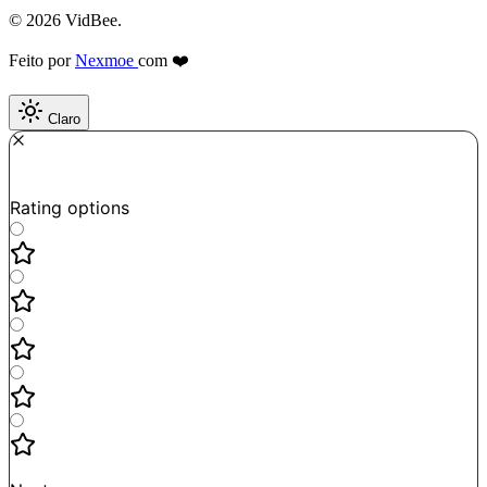
© 2026 VidBee.
Feito por
Nexmoe
com ❤️
Claro
Required
How do you like this tool?
Rating options
Not good
Very satisfied