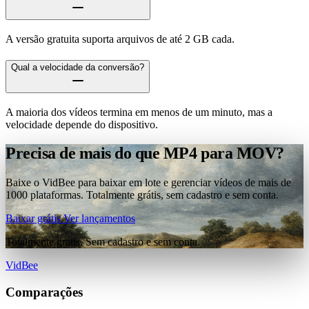
A versão gratuita suporta arquivos de até 2 GB cada.
Qual a velocidade da conversão?
A maioria dos vídeos termina em menos de um minuto, mas a
velocidade depende do dispositivo.
Precisa de mais do que MP4 para MOV?
Baixe o VidBee para baixar em lote e gerenciar vídeos de mais de
1000 plataformas. Totalmente grátis, sem cadastro e sem conta.
Baixar grátis
Ver lançamentos
Totalmente grátis. Sem cadastro e sem conta.
VidBee
Comparações