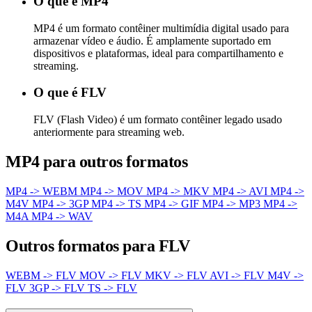
O que é MP4
MP4 é um formato contêiner multimídia digital usado para
armazenar vídeo e áudio. É amplamente suportado em
dispositivos e plataformas, ideal para compartilhamento e
streaming.
O que é FLV
FLV (Flash Video) é um formato contêiner legado usado
anteriormente para streaming web.
MP4 para outros formatos
MP4 -> WEBM
MP4 -> MOV
MP4 -> MKV
MP4 -> AVI
MP4 ->
M4V
MP4 -> 3GP
MP4 -> TS
MP4 -> GIF
MP4 -> MP3
MP4 ->
M4A
MP4 -> WAV
Outros formatos para FLV
WEBM -> FLV
MOV -> FLV
MKV -> FLV
AVI -> FLV
M4V ->
FLV
3GP -> FLV
TS -> FLV