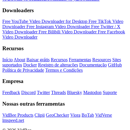
Downloaders
Free YouTube Video Downloader for Desktop
Free TikTok Video
Downloader
Free Instagram Video Downloader
Free Twitter / X
Video Downloader
Free Bilibili Video Downloader
Free Facebook
Video Downloader
Recursos
Início
About
Baixar grátis
Recursos
Ferramentas
Resources
Sites
suportados
Docker
Registro de alterações
Documentação
GitHub
Política de Privacidade
Termos e Condições
Empresa
Feedback
Discord
Twitter
Threads
Bluesky
Mastodon
Suporte
Nossas outras ferramentas
VidBee Products
Clipii
GeoChecker
Viora
BoTab
VidVerse
lmspeed.net