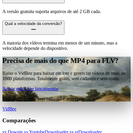
A versão gratuita suporta arquivos de até 2 GB cada.
Qual a velocidade da conversão?
A maioria dos vídeos termina em menos de um minuto, mas a
velocidade depende do dispositivo.
Precisa de mais do que MP4 para FLV?
Baixe o VidBee para baixar em lote e gerenciar vídeos de mais de
1000 plataformas. Totalmente grátis, sem cadastro e sem conta.
Baixar grátis
Ver lançamentos
Totalmente grátis. Sem cadastro e sem conta.
VidBee
Comparações
vs Downie
vs YoutubeDownloader
vs ytDownloader