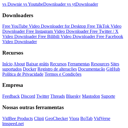
vs Downie
vs YoutubeDownloader
vs ytDownloader
Downloaders
Free YouTube Video Downloader for Desktop
Free TikTok Video
Downloader
Free Instagram Video Downloader
Free Twitter / X
Video Downloader
Free Bilibili Video Downloader
Free Facebook
Video Downloader
Recursos
Início
About
Baixar grátis
Recursos
Ferramentas
Resources
Sites
suportados
Docker
Registro de alterações
Documentação
GitHub
Política de Privacidade
Termos e Condições
Empresa
Feedback
Discord
Twitter
Threads
Bluesky
Mastodon
Suporte
Nossas outras ferramentas
VidBee Products
Clipii
GeoChecker
Viora
BoTab
VidVerse
lmspeed.net