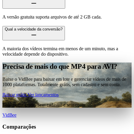
A versão gratuita suporta arquivos de até 2 GB cada.
Qual a velocidade da conversão?
A maioria dos vídeos termina em menos de um minuto, mas a
velocidade depende do dispositivo.
Precisa de mais do que MP4 para AVI?
Baixe o VidBee para baixar em lote e gerenciar vídeos de mais de
1000 plataformas. Totalmente grátis, sem cadastro e sem conta.
Baixar grátis
Ver lançamentos
Totalmente grátis. Sem cadastro e sem conta.
VidBee
Comparações