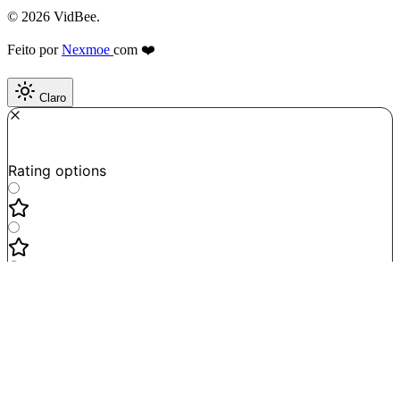
© 2026 VidBee.
Feito por
Nexmoe
com ❤️
Claro
Required
How do you like this tool?
Rating options
Not good
Very satisfied