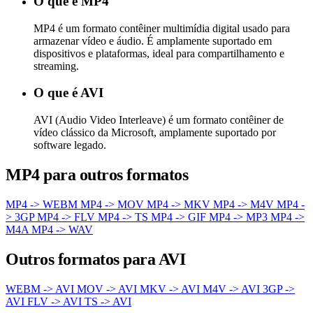
O que é MP4
MP4 é um formato contêiner multimídia digital usado para
armazenar vídeo e áudio. É amplamente suportado em
dispositivos e plataformas, ideal para compartilhamento e
streaming.
O que é AVI
AVI (Audio Video Interleave) é um formato contêiner de
vídeo clássico da Microsoft, amplamente suportado por
software legado.
MP4 para outros formatos
MP4 -> WEBM
MP4 -> MOV
MP4 -> MKV
MP4 -> M4V
MP4 -
> 3GP
MP4 -> FLV
MP4 -> TS
MP4 -> GIF
MP4 -> MP3
MP4 ->
M4A
MP4 -> WAV
Outros formatos para AVI
WEBM -> AVI
MOV -> AVI
MKV -> AVI
M4V -> AVI
3GP ->
AVI
FLV -> AVI
TS -> AVI