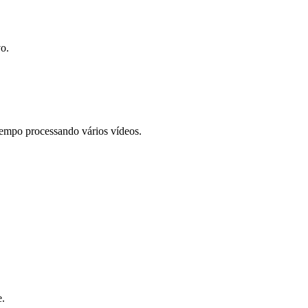
o.
empo processando vários vídeos.
e.