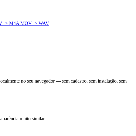
 -> M4A
MOV -> WAV
localmente no seu navegador — sem cadastro, sem instalação, sem
parência muito similar.