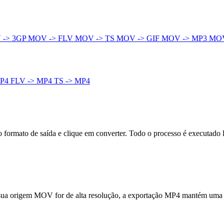
 -> 3GP
MOV -> FLV
MOV -> TS
MOV -> GIF
MOV -> MP3
MOV
MP4
FLV -> MP4
TS -> MP4
ormato de saída e clique em converter. Todo o processo é executado 
e sua origem MOV for de alta resolução, a exportação MP4 mantém uma a