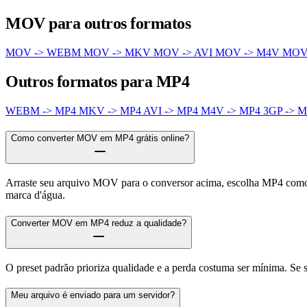
MOV para outros formatos
MOV -> WEBM
MOV -> MKV
MOV -> AVI
MOV -> M4V
MOV
Outros formatos para MP4
WEBM -> MP4
MKV -> MP4
AVI -> MP4
M4V -> MP4
3GP -> 
Como converter MOV em MP4 grátis online?
Arraste seu arquivo MOV para o conversor acima, escolha MP4 como f
marca d'água.
Converter MOV em MP4 reduz a qualidade?
O preset padrão prioriza qualidade e a perda costuma ser mínima. S
Meu arquivo é enviado para um servidor?