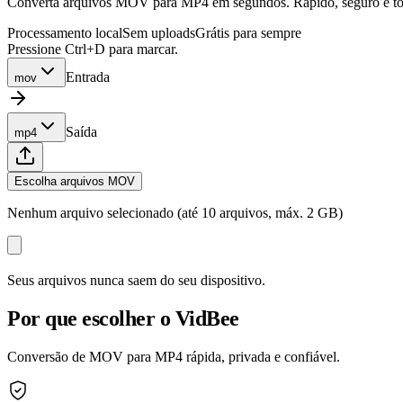
Converta arquivos MOV para MP4 em segundos. Rápido, seguro e total
Processamento local
Sem uploads
Grátis para sempre
Pressione Ctrl+D para marcar.
Entrada
mov
Saída
mp4
Escolha arquivos MOV
Nenhum arquivo selecionado (até 10 arquivos, máx. 2 GB)
Seus arquivos nunca saem do seu dispositivo.
Por que escolher o VidBee
Conversão de MOV para MP4 rápida, privada e confiável.