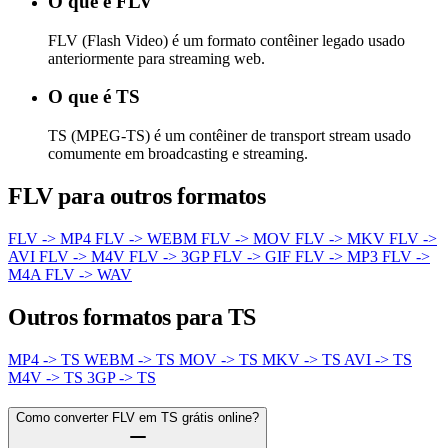
O que é FLV
FLV (Flash Video) é um formato contêiner legado usado
anteriormente para streaming web.
O que é TS
TS (MPEG-TS) é um contêiner de transport stream usado
comumente em broadcasting e streaming.
FLV para outros formatos
FLV -> MP4
FLV -> WEBM
FLV -> MOV
FLV -> MKV
FLV ->
AVI
FLV -> M4V
FLV -> 3GP
FLV -> GIF
FLV -> MP3
FLV ->
M4A
FLV -> WAV
Outros formatos para TS
MP4 -> TS
WEBM -> TS
MOV -> TS
MKV -> TS
AVI -> TS
M4V -> TS
3GP -> TS
Como converter FLV em TS grátis online?