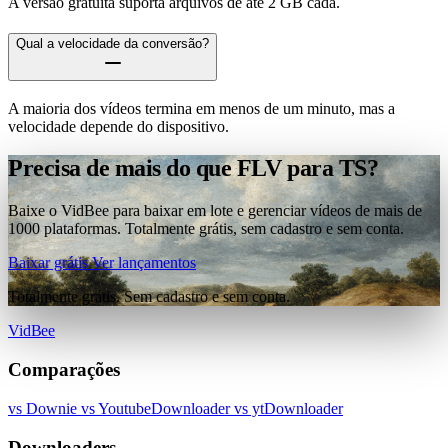
A versão gratuita suporta arquivos de até 2 GB cada.
Qual a velocidade da conversão?
A maioria dos vídeos termina em menos de um minuto, mas a
velocidade depende do dispositivo.
Precisa de mais do que FLV para TS?
Baixe o VidBee para baixar em lote e gerenciar vídeos de mais de
1000 plataformas. Totalmente grátis, sem cadastro e sem conta.
Baixar grátis
Ver lançamentos
Totalmente grátis. Sem cadastro e sem conta.
VidBee
Comparações
vs Downie
vs YoutubeDownloader
vs ytDownloader
Downloaders