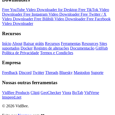
Free YouTube Video Downloader for Desktop
Free TikTok Video
Downloader
Free Instagram Video Downloader
Free Twitter / X
Video Downloader
Free Bilibili Video Downloader
Free Facebook
Video Downloader
Recursos
Início
About
Baixar grátis
Recursos
Ferramentas
Resources
Sites
suportados
Docker
Registro de alterações
Documentação
GitHub
Política de Privacidade
Termos e Condições
Empresa
Feedback
Discord
Twitter
Threads
Bluesky
Mastodon
Suporte
Nossas outras ferramentas
VidBee Products
Clipii
GeoChecker
Viora
BoTab
VidVerse
lmspeed.net
© 2026 VidBee.