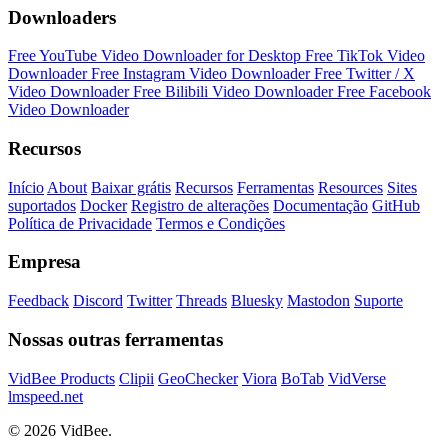
Downloaders
Free YouTube Video Downloader for Desktop
Free TikTok Video
Downloader
Free Instagram Video Downloader
Free Twitter / X
Video Downloader
Free Bilibili Video Downloader
Free Facebook
Video Downloader
Recursos
Início
About
Baixar grátis
Recursos
Ferramentas
Resources
Sites
suportados
Docker
Registro de alterações
Documentação
GitHub
Política de Privacidade
Termos e Condições
Empresa
Feedback
Discord
Twitter
Threads
Bluesky
Mastodon
Suporte
Nossas outras ferramentas
VidBee Products
Clipii
GeoChecker
Viora
BoTab
VidVerse
lmspeed.net
© 2026 VidBee.