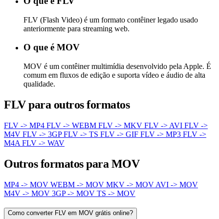
O que é FLV
FLV (Flash Video) é um formato contêiner legado usado
anteriormente para streaming web.
O que é MOV
MOV é um contêiner multimídia desenvolvido pela Apple. É
comum em fluxos de edição e suporta vídeo e áudio de alta
qualidade.
FLV para outros formatos
FLV -> MP4
FLV -> WEBM
FLV -> MKV
FLV -> AVI
FLV ->
M4V
FLV -> 3GP
FLV -> TS
FLV -> GIF
FLV -> MP3
FLV ->
M4A
FLV -> WAV
Outros formatos para MOV
MP4 -> MOV
WEBM -> MOV
MKV -> MOV
AVI -> MOV
M4V -> MOV
3GP -> MOV
TS -> MOV
Como converter FLV em MOV grátis online?