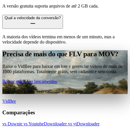
A versão gratuita suporta arquivos de até 2 GB cada.
Qual a velocidade da conversão?
A maioria dos vídeos termina em menos de um minuto, mas a
velocidade depende do dispositivo.
Precisa de mais do que FLV para MOV?
Baixe o VidBee para baixar em lote e gerenciar vídeos de mais de
1000 plataformas. Totalmente grátis, sem cadastro e sem conta.
Baixar grátis
Ver lançamentos
Totalmente grátis. Sem cadastro e sem conta.
VidBee
Comparações
vs Downie
vs YoutubeDownloader
vs ytDownloader