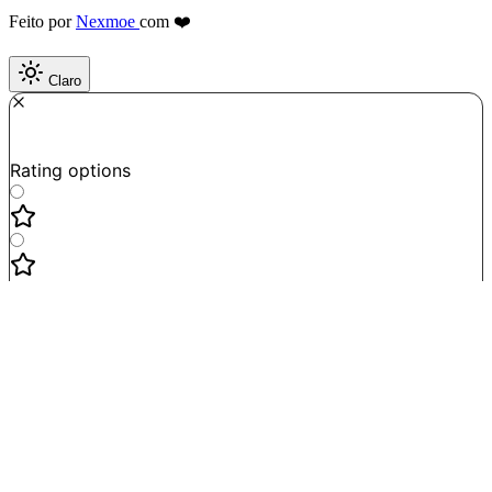
Feito por
Nexmoe
com ❤️
Claro
Required
How do you like this tool?
Rating options
Not good
Very satisfied
Next
Powered by
Formbricks