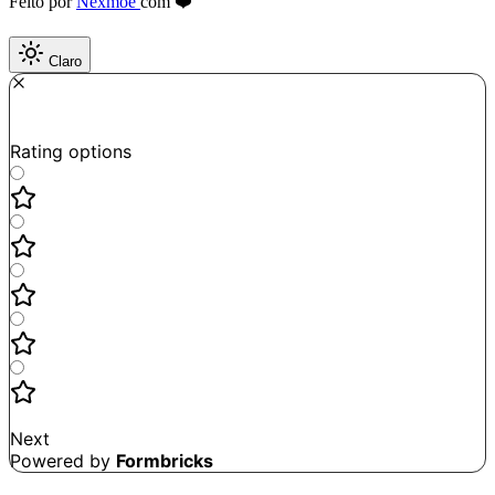
Feito por
Nexmoe
com ❤️
Claro
Required
How do you like this tool?
Rating options
Not good
Very satisfied
Next
Powered by
Formbricks