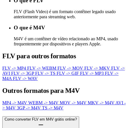
O que é FLV
FLV (Flash Video) é um formato contêiner legado usado
anteriormente para streaming web.
O que é M4V
M4V é um contêiner de vídeo relacionado ao MP4, usado
frequentemente por dispositivos e players Apple.
FLV para outros formatos
FLV -> MP4
FLV -> WEBM
FLV -> MOV
FLV -> MKV
FLV ->
AVI
FLV -> 3GP
FLV -> TS
FLV -> GIF
FLV -> MP3
FLV ->
M4A
FLV -> WAV
Outros formatos para M4V
MP4 -> M4V
WEBM -> M4V
MOV -> M4V
MKV -> M4V
AVI -
> M4V
3GP -> M4V
TS -> M4V
Como converter FLV em M4V grátis online?