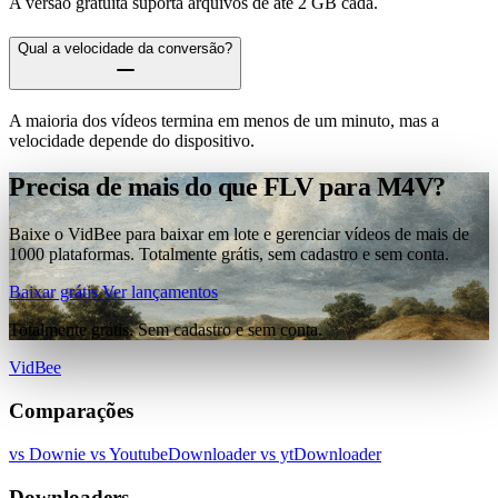
A versão gratuita suporta arquivos de até 2 GB cada.
Qual a velocidade da conversão?
A maioria dos vídeos termina em menos de um minuto, mas a
velocidade depende do dispositivo.
Precisa de mais do que FLV para M4V?
Baixe o VidBee para baixar em lote e gerenciar vídeos de mais de
1000 plataformas. Totalmente grátis, sem cadastro e sem conta.
Baixar grátis
Ver lançamentos
Totalmente grátis. Sem cadastro e sem conta.
VidBee
Comparações
vs Downie
vs YoutubeDownloader
vs ytDownloader
Downloaders