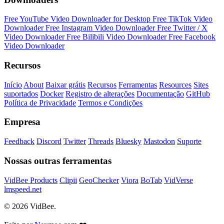
Free YouTube Video Downloader for Desktop
Free TikTok Video
Downloader
Free Instagram Video Downloader
Free Twitter / X
Video Downloader
Free Bilibili Video Downloader
Free Facebook
Video Downloader
Recursos
Início
About
Baixar grátis
Recursos
Ferramentas
Resources
Sites
suportados
Docker
Registro de alterações
Documentação
GitHub
Política de Privacidade
Termos e Condições
Empresa
Feedback
Discord
Twitter
Threads
Bluesky
Mastodon
Suporte
Nossas outras ferramentas
VidBee Products
Clipii
GeoChecker
Viora
BoTab
VidVerse
lmspeed.net
© 2026 VidBee.