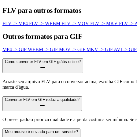
FLV para outros formatos
FLV -> MP4
FLV -> WEBM
FLV -> MOV
FLV -> MKV
FLV -> 
Outros formatos para GIF
MP4 -> GIF
WEBM -> GIF
MOV -> GIF
MKV -> GIF
AVI -> GI
Como converter FLV em GIF grátis online?
Arraste seu arquivo FLV para o conversor acima, escolha GIF como f
marca d'água.
Converter FLV em GIF reduz a qualidade?
O preset padrão prioriza qualidade e a perda costuma ser mínima. Se
Meu arquivo é enviado para um servidor?