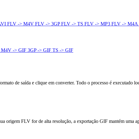
AVI
FLV -> M4V
FLV -> 3GP
FLV -> TS
FLV -> MP3
FLV -> M4A
F
M4V -> GIF
3GP -> GIF
TS -> GIF
ormato de saída e clique em converter. Todo o processo é executado l
 sua origem FLV for de alta resolução, a exportação GIF mantém uma ap