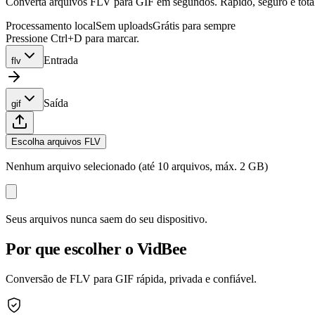
Converta arquivos FLV para GIF em segundos. Rápido, seguro e totalm
Processamento local
Sem uploads
Grátis para sempre
Pressione Ctrl+D para marcar.
Entrada
flv
Saída
gif
Escolha arquivos FLV
Nenhum arquivo selecionado (até 10 arquivos, máx. 2 GB)
Seus arquivos nunca saem do seu dispositivo.
Por que escolher o VidBee
Conversão de FLV para GIF rápida, privada e confiável.