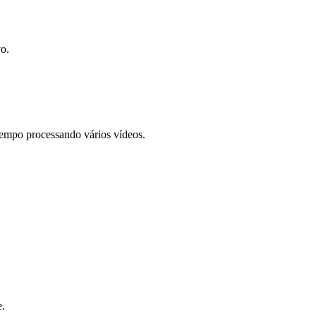
o.
empo processando vários vídeos.
e.