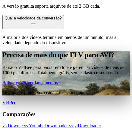
A versão gratuita suporta arquivos de até 2 GB cada.
Qual a velocidade da conversão?
A maioria dos vídeos termina em menos de um minuto, mas a
velocidade depende do dispositivo.
Precisa de mais do que FLV para AVI?
Baixe o VidBee para baixar em lote e gerenciar vídeos de mais de
1000 plataformas. Totalmente grátis, sem cadastro e sem conta.
Baixar grátis
Ver lançamentos
Totalmente grátis. Sem cadastro e sem conta.
VidBee
Comparações
vs Downie
vs YoutubeDownloader
vs ytDownloader