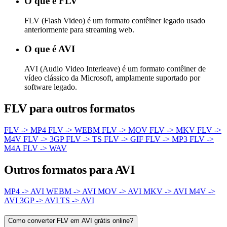
O que é FLV
FLV (Flash Video) é um formato contêiner legado usado
anteriormente para streaming web.
O que é AVI
AVI (Audio Video Interleave) é um formato contêiner de
vídeo clássico da Microsoft, amplamente suportado por
software legado.
FLV para outros formatos
FLV -> MP4
FLV -> WEBM
FLV -> MOV
FLV -> MKV
FLV ->
M4V
FLV -> 3GP
FLV -> TS
FLV -> GIF
FLV -> MP3
FLV ->
M4A
FLV -> WAV
Outros formatos para AVI
MP4 -> AVI
WEBM -> AVI
MOV -> AVI
MKV -> AVI
M4V ->
AVI
3GP -> AVI
TS -> AVI
Como converter FLV em AVI grátis online?