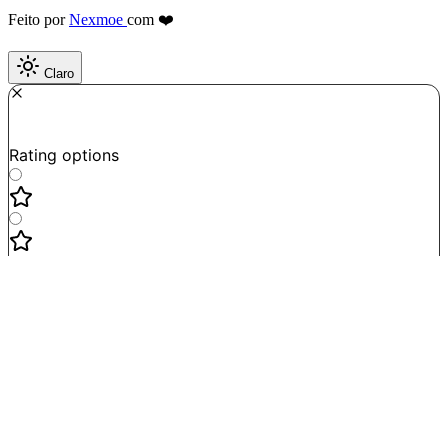
Feito por
Nexmoe
com ❤️
Claro
Required
How do you like this tool?
Rating options
Not good
Very satisfied
Next
Powered by
Formbricks