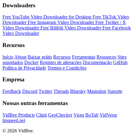
Downloaders
Free YouTube Video Downloader for Desktop
Free TikTok Video
Downloader
Free Instagram Video Downloader
Free Twitter / X
Video Downloader
Free Bilibili Video Downloader
Free Facebook
Video Downloader
Recursos
Início
About
Baixar grátis
Recursos
Ferramentas
Resources
Sites
suportados
Docker
Registro de alterações
Documentação
GitHub
Política de Privacidade
Termos e Condições
Empresa
Feedback
Discord
Twitter
Threads
Bluesky
Mastodon
Suporte
Nossas outras ferramentas
VidBee Products
Clipii
GeoChecker
Viora
BoTab
VidVerse
lmspeed.net
© 2026 VidBee.